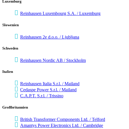
Luxem­burg
Rein­hausen Luxem­bourg S.A. / Luxem­burg
Slowe­nien
Rein­hausen 2e d.o.o. / Ljubljana
Schweden
Rein­hausen Nordic AB / Stock­holm
Italien
Rein­hausen Italia S.r.l. / Mailand
Cedaspe Power S.r.l. / Mailand
C.A.P.T. S.r.l. / Tris­sino
Groß­bri­tan­nien
British Trans­former Compon­ents Ltd. / Telford
Amantys Power Elec­tro­nics Ltd. / Cambridge