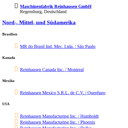
Maschi­nen­fa­brik Rein­hausen GmbH
Regens­burg, Deutsch­land
Nord‑, Mittel- und Südame­rika
Brasi­lien
MR do Brasil Ind. Mec. Ltda. / São Paulo
Kanada
Rein­hausen Canada Inc. / Mont­real
Mexiko
Rein­hausen Mexico S.R.L. de C.V. / Queré­taro
USA
Rein­hausen Manu­fac­tu­ring Inc. / Humboldt
Rein­hausen Manu­fac­tu­ring Inc. / Phoenix