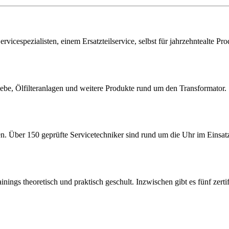
vice­spezialisten, einem Ersatzteil­service, selbst für jahrzehnte­alte Pro
iebe, Ölfil­ter­an­lagen und weitere Produkte rund um den Trans­for­mator.
ten. Über 150 geprüfte Service­tech­niker sind rund um die Uhr im Einsat
s theo­re­tisch und prak­tisch geschult. Inzwi­schen gibt es fünf zerti­fi­