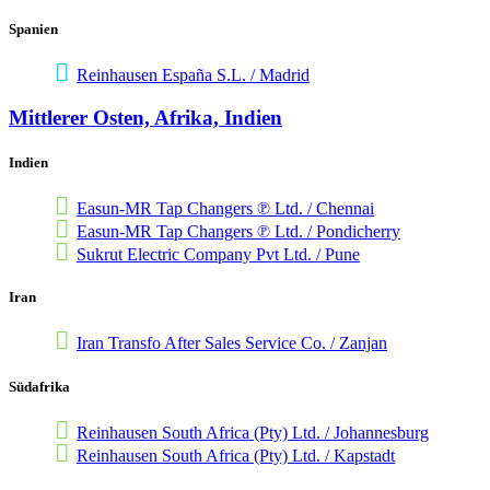
Spanien
Rein­hausen España S.L. / Madrid
Mitt­lerer Osten, Afrika, Indien
Indien
Easun-MR Tap Chan­gers ℗ Ltd. / Chennai
Easun-MR Tap Chan­gers ℗ Ltd. / Pondi­cherry
Sukrut Elec­tric Company Pvt Ltd. / Pune
Iran
Iran Transfo After Sales Service Co. / Zanjan
Südafrika
Rein­hausen South Africa (Pty) Ltd. / Johan­nes­burg
Rein­hausen South Africa (Pty) Ltd. / Kapstadt