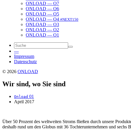
ONLOAD — O7
ONLOAD — O6
ONLOAD — O5
ONLOAD — O4
#NEXT150
ONLOAD — O3
ONLOAD — O2
ONLOAD — O1
—
Impressum
Daten­schutz
© 2026
ONLOAD
Wir sind, wo Sie sind
01
Onload
April 2017
Über 50 Prozent des welt­weiten Stroms fließen durch unsere Produkte
deshalb rund um den Globus mit 36 Tochter­unternehmen und sechs Bete