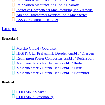
Rein­hausen Manu­fac­tu­ring Inc. / Dallas
Rein­hausen Manu­fac­tu­ring Inc. / Char­lotte
Induc­tive Compon­ents Manu­fac­tu­ring Inc. / Amelia
Atlantic Trans­former Services Inc. / Manchester
ESS Corpo­ra­tion / Chandler
Europa
Deutsch­land
Messko GmbH / Ober­ursel
HIGHVOLT Prüf­technik Dresden GmbH / Dresden
Rein­hausen Power Compo­sites GmbH / Regens­burg
Maschi­nen­fa­brik Rein­hausen GmbH / Berlin
Maschi­nen­fa­brik Rein­hausen GmbH / Erfurt
Maschi­nen­fa­brik Rein­hausen GmbH / Dort­mund
Russ­land
OOO MR / Moskau
OOO MR / Ekate­rin­burg