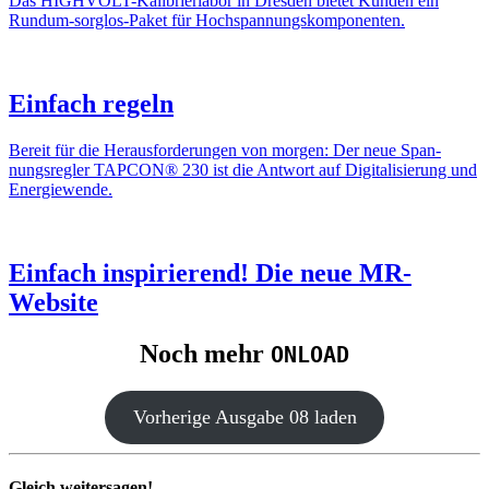
Das HIGH­­VOLT-Kali­­brier­labor in Dresden bietet Kunden ein
Rundum-sorglos-Paket für Hoch­span­nungs­kom­po­nenten.
Einfach regeln
Bereit für die Heraus­for­de­rungen von morgen: Der neue Span­
nungs­regler TAPCON® 230 ist die Antwort auf Digi­ta­li­sie­rung und
Ener­gie­wende.
Einfach inspi­rie­rend! Die neue MR-
Website
Noch mehr
ONLOAD
Vorhe­rige Ausgabe 08 laden
Gleich weitersagen!