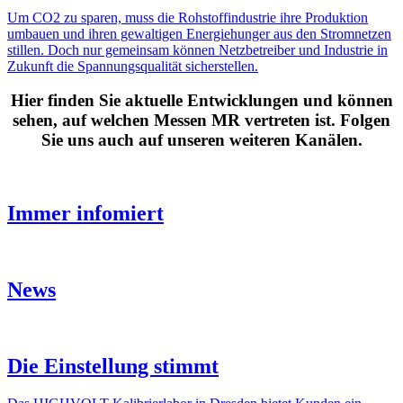
Um CO2 zu sparen, muss die Rohstoff­in­dus­trie ihre Produk­tion
umbauen und ihren gewal­tigen Ener­gie­hunger aus den Strom­netzen
stillen. Doch nur gemeinsam können Netz­be­treiber und Indus­trie in
Zukunft die Span­nungs­qua­lität sicher­stellen.
Hier finden Sie aktu­elle Entwick­lungen und können
sehen, auf welchen Messen MR vertreten ist. Folgen
Sie uns auch auf unseren weiteren Kanälen.
Immer info­miert
News
Die Einstel­lung stimmt