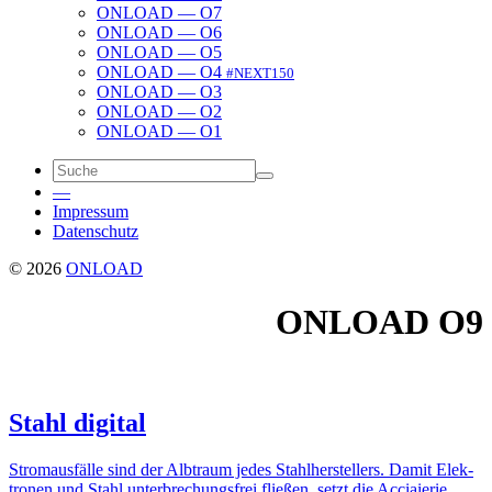
ONLOAD — O7
ONLOAD — O6
ONLOAD — O5
ONLOAD — O4
#NEXT150
ONLOAD — O3
ONLOAD — O2
ONLOAD — O1
—
Impressum
Daten­schutz
© 2026
ONLOAD
ONLOAD
O9
Stahl digital
Strom­aus­fälle sind der Albtraum jedes Stahl­her­stel­lers. Damit Elek­
tronen und Stahl unter­bre­chungs­frei fließen, setzt die Acciaierie