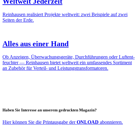
Welt­weit Jeder­zeit
Rein­hausen reali­siert Projekte welt­weit: zwei Beispiele auf zwei
Seiten der Erde.
Alles aus einer Hand
Ob Anzeigen, Über­wa­chungs­ge­räte, Durch­füh­rungen oder Luft­ent­
feuchter — Rein­hausen bietet welt­weit ein umfas­sendes Sorti­ment
an Zubehör für Verteil- und Leis­tungs­trans­for­ma­toren.
Haben Sie Inter­esse an unserem gedruckten Magazin?
Hier können Sie die Print­aus­gabe der
ONLOAD
abon­nieren.