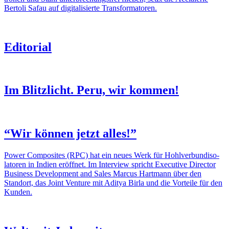
Bertoli Safau auf digi­ta­li­sierte Trans­for­ma­toren.
Edito­rial
Im Blitz­licht. Peru, wir kommen!
“Wir können jetzt alles!”
Power Compo­sites (RPC) hat ein neues Werk für Hohl­verbund­iso­
latoren in Indien eröffnet. Im Inter­view spricht Execu­tive Director
Busi­ness Develop­ment and Sales Marcus Hart­mann über den
Standort, das Joint Venture mit Aditya Birla und die Vorteile für den
Kunden.