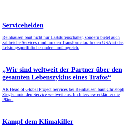
Service­helden
Rein­hausen baut nicht nur Last­stu­fen­schalter, sondern bietet auch
zahl­reiche Services rund um den Trans­for­mator. In den USA ist das
Leis­tungs­port­folio beson­ders umfang­reich.
„Wir sind welt­weit der Partner über den
gesamten Lebens­zy­klus eines Trafos“
Als Head of Global Project Services bei Rein­hausen baut Chris­toph
Ziegl­schmid den Service welt­weit aus. Im Inter­view erklärt er die
Pläne.
Kampf dem Klima­killer