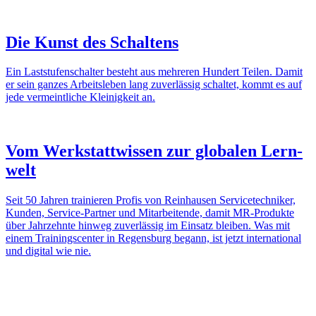
Die Kunst des Schal­tens
Ein Last­stu­fen­schalter besteht aus mehreren Hundert Teilen. Damit
er sein ganzes Arbeits­leben lang zuver­lässig schaltet, kommt es auf
jede vermeint­liche Klei­nig­keit an.
Vom Werk­statt­wissen zur globalen Lern­
welt
Seit 50 Jahren trai­nieren Profis von Rein­hausen Service­tech­niker,
Kunden, Service-Partner und Mitar­bei­tende, damit MR-Produkte
über Jahr­zehnte hinweg zuver­lässig im Einsatz bleiben. Was mit
einem Trai­nings­center in Regens­burg begann, ist jetzt inter­na­tional
und digital wie nie.