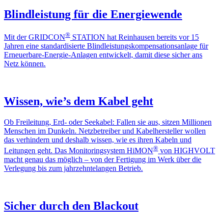
Blind­leis­tung für die Ener­gie­wende
®
Mit der GRIDCON
STATION hat Rein­hausen bereits vor 15
Jahren eine stan­dar­di­sierte Blind­leis­tungs­kom­pen­sa­ti­ons­an­lage für
Erneu­er­­bare-Energie-Anlagen entwi­ckelt, damit diese sicher ans
Netz können.
Wissen, wie’s dem Kabel geht
Ob Frei­lei­tung, Erd- oder Seekabel: Fallen sie aus, sitzen Millionen
Menschen im Dunkeln. Netz­be­treiber und Kabel­her­steller wollen
das verhin­dern und deshalb wissen, wie es ihren Kabeln und
®
Leitungen geht. Das Moni­to­ring­system HiMON
von HIGHVOLT
macht genau das möglich – von der Ferti­gung im Werk über die
Verle­gung bis zum jahr­zehn­te­langen Betrieb.
Sicher durch den Blackout