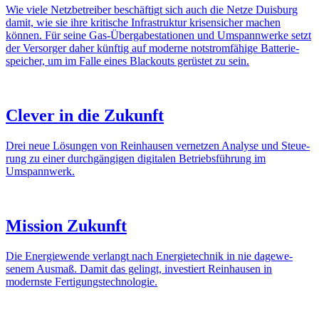
Wie viele Netz­be­treiber beschäf­tigt sich auch die Netze Duis­burg
damit, wie sie ihre kriti­sche Infra­struktur krisen­si­cher machen
können. Für seine Gas-Über­­­ga­­be­sta­­tionen und Umspann­werke setzt
der Versorger daher künftig auf moderne notstrom­fä­hige Batte­rie­
spei­cher, um im Falle eines Black­outs gerüstet zu sein.
Clever in die Zukunft
Drei neue Lösungen von Rein­hausen vernetzen Analyse und Steue­
rung zu einer durch­gän­gigen digi­talen Betriebs­füh­rung im
Umspann­werk.
Mission Zukunft
Die Ener­gie­wende verlangt nach Ener­gie­technik in nie dage­we­
senem Ausmaß. Damit das gelingt, inves­tiert Rein­hausen in
modernste Ferti­gungs­tech­no­logie.