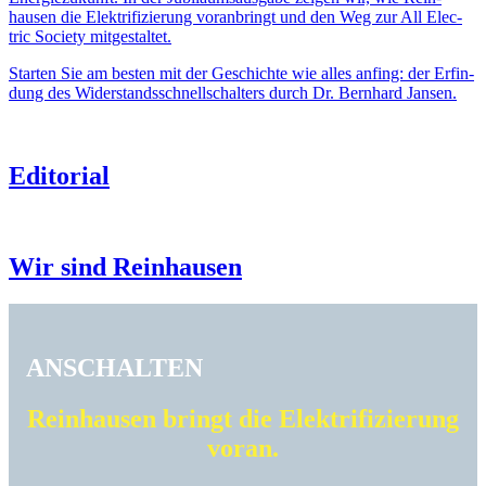
hausen die Elek­tri­fi­zie­rung voran­bringt und den Weg zur All Elec­
tric Society mitge­staltet.
Starten Sie am besten mit der Geschichte wie alles anfing: der Erfin­
dung des Wider­stands­schnell­schal­ters durch Dr. Bern­hard Jansen.
Edito­rial
Wir sind Rein­hausen
ANSCHALTEN
Rein­hausen bringt die Elek­tri­fi­zie­rung
voran.