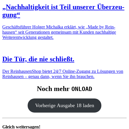
„Nach­hal­tig­keit ist Teil unserer Über­zeu­
gung“
Geschäfts­führer Holger Mich­alka erklärt, wie „Made by Rein­
hausen“ seit Gene­ra­tionen gemeinsam mit Kunden nach­hal­tige
Weiter­ent­wick­lung gestaltet.
Die Tür, die nie schließt.
Der Rein­hau­sen­Shop bietet 24/7 Online-Zugang zu Lösungen von
Rein­hausen – genau dann, wenn Sie ihn brau­chen.
Noch mehr
ONLOAD
Vorhe­rige Ausgabe 18 laden
Gleich weitersagen!