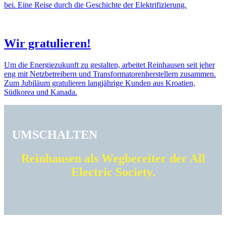
bei. Eine Reise durch die Geschichte der Elek­tri­fi­zie­rung.
Wir gratu­lieren!
Um die Ener­gie­zu­kunft zu gestalten, arbeitet Rein­hausen seit jeher
eng mit Netz­be­trei­bern und Trans­for­ma­to­ren­her­stel­lern zusammen.
Zum Jubi­läum gratu­lieren lang­jäh­rige Kunden aus Kroa­tien,
Südkorea und Kanada.
UMSCHALTEN
Rein­hausen als Wegbe­reiter der All
Elec­tric Society.