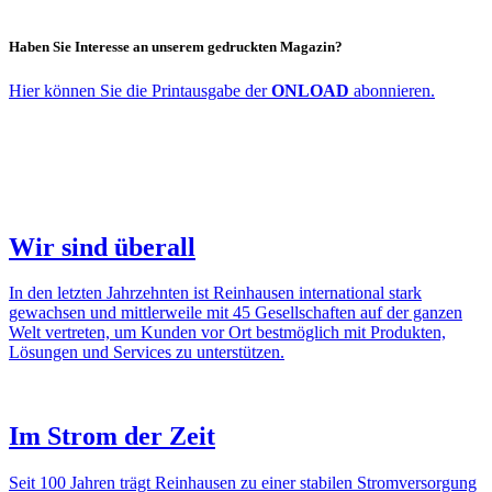
Haben Sie Inter­esse an unserem gedruckten Magazin?
Hier können Sie die Print­aus­gabe der
ONLOAD
abon­nieren.
Wir sind überall
In den letzten Jahr­zehnten ist Rein­hausen inter­na­tional stark
gewachsen und mitt­ler­weile mit 45 Gesell­schaften auf der ganzen
Welt vertreten, um Kunden vor Ort best­mög­lich mit Produkten,
Lösungen und Services zu unter­stützen.
Im Strom der Zeit
Seit 100 Jahren trägt Rein­hausen zu einer stabilen Strom­ver­sor­gung