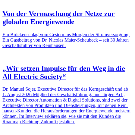
Von der Verma­schung der Netze zur
globalen Ener­gie­wende
Ein Brücken­schlag vom Gestern ins Morgen der Strom­ver­sor­gung.
Ein Gast­bei­trag von Dr. Nicolas Maier-Scheu­­beck – seit 30 Jahren
Geschäfts­führer von Rein­hausen.
„Wir setzen Impulse für den Weg in die
All Elec­tric Society“
Dr. Manuel Sojer, Execu­tive Director für das Kern­ge­schäft und ab
1. August 2026 Mitglied der Geschäfts­füh­rung, und Jürgen Ach,
Execu­tive Director Auto­ma­tion & Digital Solu­tions, sind zwei der
Archi­tekten von Produkten und Dienst­leis­tungen, mit denen Rein­
hausen-Kunden die Heraus­for­de­rungen der Ener­gie­wende meis­tern
können. Im Inter­view erklären sie, wie sie mit den Kunden die
Roadmap Rich­tung Zukunft gestalten.