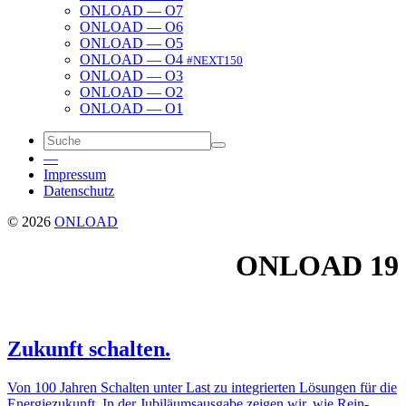
ONLOAD — O7
ONLOAD — O6
ONLOAD — O5
ONLOAD — O4
#NEXT150
ONLOAD — O3
ONLOAD — O2
ONLOAD — O1
—
Impressum
Daten­schutz
© 2026
ONLOAD
ONLOAD
19
Zukunft schalten.
Von 100 Jahren Schalten unter Last zu inte­grierten Lösungen für die
Ener­gie­zu­kunft. In der Jubi­lä­ums­aus­gabe zeigen wir, wie Rein­