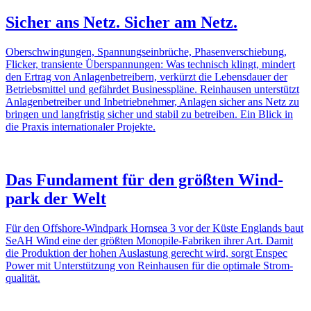
Sicher ans Netz. Sicher am Netz.
Ober­schwin­gungen, Span­nungs­ein­brüche, Phasen­ver­schie­bung,
Flicker, tran­si­ente Über­span­nungen: Was tech­nisch klingt, mindert
den Ertrag von Anla­gen­be­trei­bern, verkürzt die Lebens­dauer der
Betriebs­mittel und gefährdet Busi­ness­pläne. Rein­hausen unter­stützt
Anla­gen­be­treiber und Inbe­trieb­nehmer, Anlagen sicher ans Netz zu
bringen und lang­fristig sicher und stabil zu betreiben. Ein Blick in
die Praxis inter­na­tio­naler Projekte.
Das Funda­ment für den größten Wind­
park der Welt
Für den Offshore-Wind­­park Hornsea 3 vor der Küste Englands baut
SeAH Wind eine der größten Mono­­­pile-Fabriken ihrer Art. Damit
die Produk­tion der hohen Auslas­tung gerecht wird, sorgt Enspec
Power mit Unter­stüt­zung von Rein­hausen für die opti­male Strom­
qua­lität.