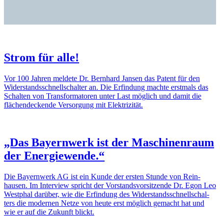
Strom für alle!
Vor 100 Jahren meldete Dr. Bern­hard Jansen das Patent für den
Wider­stands­schnell­schalter an. Die Erfin­dung machte erst­mals das
Schalten von Trans­for­ma­toren unter Last möglich und damit die
flächen­de­ckende Versor­gung mit Elek­tri­zität.
„Das Bayern­werk ist der Maschi­nen­raum
der Ener­gie­wende.“
Die Bayern­werk AG ist ein Kunde der ersten Stunde von Rein­
hausen. Im Inter­view spricht der Vorstands­vor­sit­zende Dr. Egon Leo
West­phal darüber, wie die Erfin­dung des Wider­stands­schnell­schal­
ters die modernen Netze von heute erst möglich gemacht hat und
wie er auf die Zukunft blickt.