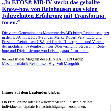
„In ETOS® MD-IV steckt das geballte
Know-how von Rein­hausen aus vielen
Jahr­zehnten Erfah­rung mit Trans­for­ma­
toren.“
Die vierte Gene­ra­tion des Motor­an­triebs MD bringt Rein­hausen jetzt
in den USA mit ETOS® auf den Markt. Robert Vary, CEO und
Presi­dent Rein­hausen USA, erklärt die Hinter­gründe und Vorteile
der modu­laren System­lö­sung zur Über­wa­chung, Steue­rung, Rege­
lung und Digi­ta­li­sie­rung von Leis­tungs­trans­for­ma­toren.
ist das Magazin der REINHAUSEN Group
Onload
Maschinenfabrik Reinhausen
HighVolt
Mangoldt
Immer auf dem Laufenden bleiben
Ob Print, online oder Newsletter: Stellen Sie sich hier Ihre
individuellen Update-Benachrichtigungen zusammen.