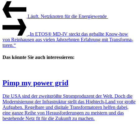
Beitrags-
Vorheriger
Artikel
Navigation
Läuft. Netz­knoten für die Ener­gie­wende
Nächster
Artikel
„In ETOS® MD-IV steckt das geballte Know-how
von Rein­hausen aus vielen Jahr­zehnten Erfah­rung mit Trans­for­ma­
toren.“
Das könnte Sie auch interessieren:
Pimp my power grid
Die USA sind der zweit­größte Strom­pro­du­zent der Welt. Doch die
Moder­ni­sie­rung der Infra­struktur stellt das High­tech-Land vor große
Aufgaben. Regel­bare und digi­tale Trans­for­ma­toren helfen dabei,
eine ganze Reihe von Heraus­for­de­rungen zu meis­tern und das
bestehende Netz fit für die Zukunft zu machen.