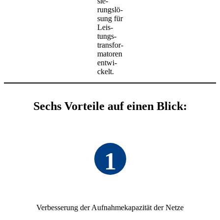
sie­
rungs­lö­
sung für
Leis­
tungs­
trans­for­
ma­toren
entwi­
ckelt.
Sechs Vorteile auf einen Blick:
1
Verbes­se­rung der Aufnah­me­ka­pa­zität der Netze