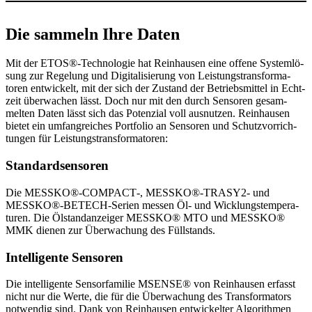
Die sammeln Ihre Daten
Mit der ETOS®-Technologie hat Rein­hausen eine offene System­lö­
sung zur Rege­lung und Digi­ta­li­sie­rung von Leis­tungs­trans­for­ma­
toren entwi­ckelt, mit der sich der Zustand der Betriebs­mittel in Echt­
zeit über­wa­chen lässt. Doch nur mit den durch Sensoren gesam­
melten Daten lässt sich das Poten­zial voll ausnutzen. Rein­hausen
bietet ein umfang­rei­ches Port­folio an Sensoren und Schutz­vor­rich­
tungen für Leis­tungs­trans­for­ma­toren:
Stan­dard­sen­soren
Die MESSKO®-COMPACT‑, MESSKO®-TRASY2- und
MESSKO®-BETECH-Serien messen Öl- und Wick­lungs­tem­pe­ra­
turen. Die Ölstand­an­zeiger MESSKO® MTO und MESSKO®
MMK dienen zur Über­wa­chung des Füll­stands.
Intel­li­gente Sensoren
Die intel­li­gente Sensor­fa­milie MSENSE® von Rein­hausen erfasst
nicht nur die Werte, die für die Über­wa­chung des Trans­for­ma­tors
notwendig sind. Dank von Rein­hausen entwi­ckelter Algo­rithmen