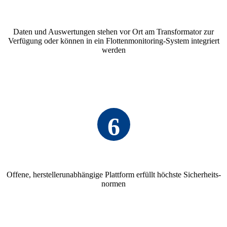
Daten und Auswer­tungen stehen vor Ort am Trans­for­mator zur
Verfü­gung oder können in ein Flot­ten­mo­ni­to­ring-System inte­griert
werden
6
Offene, herstel­ler­un­ab­hän­gige Platt­form erfüllt höchste Sicher­heits­
normen