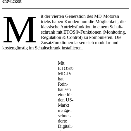
entwi­ckelt.
M
it der vierten Gene­ra­tion des MD-Motor­an­
triebs haben Kunden nun die Möglich­keit, die
klas­si­sche Antriebs­funk­tion in einem Schalt­
schrank mit ETOS®-Funktionen (Moni­to­ring,
Regu­la­tion & Control) zu kombi­nieren. Die
Zusatz­funk­tionen lassen sich modular und
kosten­günstig im Schalt­schrank instal­lieren.
Mit
ETOS®
MD-IV
hat
Rein­
hausen
eine für
den US-
Markt
maßge­
schnei­
derte
Digi­ta­li­