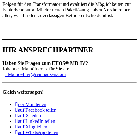
Folgen für den Trans­for­mator und evalu­iert die Möglich­keiten zur
Fehler­be­he­bung. Mit der neuen Paket­lö­sung haben Netz­be­treiber
alles, was für den zuver­läs­sigen Betrieb entschei­dend ist.
IHR ANSPRECHPARTNER
Haben Sie Fragen zum ETOS® MD-IV?
Johannes Maihöfner ist für Sie da:
J.Maihoefner@reinhausen.com
Gleich weitersagen!
per Mail teilen
auf Facebook teilen
auf X teilen
auf LinkedIn teilen
auf Xing teilen
auf WhatsApp teilen