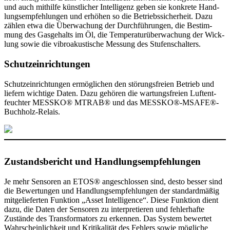
und auch mithilfe künst­li­cher Intel­li­genz geben sie konkrete Hand­
lungs­emp­feh­lungen und erhöhen so die Betriebs­si­cher­heit. Dazu
zählen etwa die Über­wa­chung der Durch­füh­rungen, die Bestim­
mung des Gasge­halts im Öl, die Tempe­ra­tur­über­wa­chung der Wick­
lung sowie die vibro­akus­ti­sche Messung des Stufen­schal­ters.
Schutz­ein­rich­tungen
Schutz­ein­rich­tungen ermög­li­chen den störungs­freien Betrieb und
liefern wich­tige Daten. Dazu gehören die wartungs­freien Luft­ent­
feuchter MESSKO® MTRAB® und das MESSKO®-MSAFE®-
Buchholz-Relais.
Zustands­be­richt und Hand­lungs­emp­feh­lungen
Je mehr Sensoren an ETOS® ange­schlossen sind, desto besser sind
die Bewer­tungen und Hand­lungs­emp­feh­lungen der stan­dard­mäßig
mitge­lie­ferten Funk­tion „Asset Intel­li­gence“. Diese Funk­tion dient
dazu, die Daten der Sensoren zu inter­pre­tieren und fehler­hafte
Zustände des Trans­for­ma­tors zu erkennen. Das System bewertet
Wahr­schein­lich­keit und Kriti­k­alität des Fehlers sowie mögliche