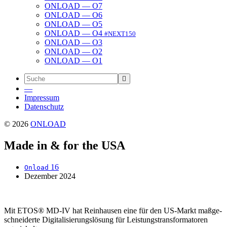
ONLOAD — O7
ONLOAD — O6
ONLOAD — O5
ONLOAD — O4
#NEXT150
ONLOAD — O3
ONLOAD — O2
ONLOAD — O1
—
Impressum
Daten­schutz
© 2026
ONLOAD
Made in & for the USA
16
Onload
Dezember 2024
Mit ETOS® MD-IV hat Rein­hausen eine für den US-Markt maßge­
schnei­derte Digi­ta­li­sie­rungs­lö­sung für Leis­tungs­trans­for­ma­toren