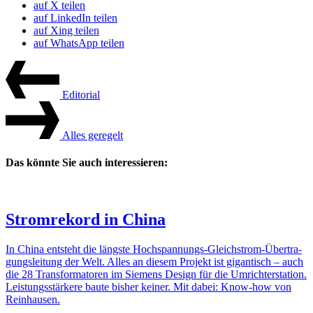
auf X teilen
auf LinkedIn teilen
auf Xing teilen
auf WhatsApp teilen
Beitrags-
Vorheriger
Artikel
Navigation
Edito­rial
Nächster
Artikel
Alles gere­gelt
Das könnte Sie auch interessieren:
Strom­re­kord in China
In China entsteht die längste Hoch­span­nungs-Gleich­strom-Über­tra­
gungs­lei­tung der Welt. Alles an diesem Projekt ist gigan­tisch – auch
die 28 Trans­for­ma­toren im Siemens Design für die Umrichter­sta­tion.
Leis­tungs­stär­kere baute bisher keiner. Mit dabei: Know-how von
Rein­hausen.