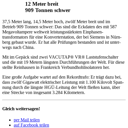
12 Meter breit
909 Tonnen schwer
37,5 Meter lang, 14,5 Meter hoch, zwölf Meter breit und im
Betrieb 909 Tonnen schwer: Das sind die Eckdaten des mit 587
Mega­volt­am­pere welt­weit leistungs­stärksten Einphasen­
transformators für eine Konver­ter­sta­tion, der bei Siemens in Nürn­
berg gebaut wurde. Er hat alle Prüfungen bestanden und ist unter­
wegs nach China.
Mit im Gepäck sind zwei VACUTAP® VR® Last­stu­fen­schalter
und die mit 19 Metern längsten Durch­füh­rungen der Welt. Für diese
stellte Rein­hausen in Frank­reich Verbundhohl­isolatoren her.
Eine große Aufgabe wartet auf den Rekord­trafo: Er trägt dazu bei,
dass zwölf Giga­watt elek­tri­scher Leis­tung mit 1.100 Kilo­volt Span­
nung durch die längste HGÜ-Leitung der Welt fließen kann, über
eine Strecke von insge­samt 3.284 Kilo­me­tern.
Gleich weitersagen!
per Mail teilen
auf Facebook teilen